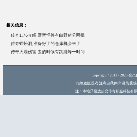
相关信息：
传奇1.76介绍,野蛮悍兽有白野猪分两批
传奇蜈蚣洞,准备好了的仓库机会来了
传奇火墙伤害,去的时候有跳跳蜂一时间
Copyright ? 2013 - 2023 变
拒绝盗版游戏 注意自我保护 谨防受骗
注：本站只投放超变传奇私服科技有限公司