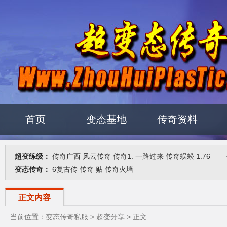
首页
变态基地
传奇资料
超变练级：
传奇广西
风云传奇
传奇1.
一路过来
传奇蜈蚣
1.76
变
变态传奇：
6复古传
传奇 贴
传奇火墙
正文内容
当前位置：
变态传奇私服
>
超变分享
> 正文