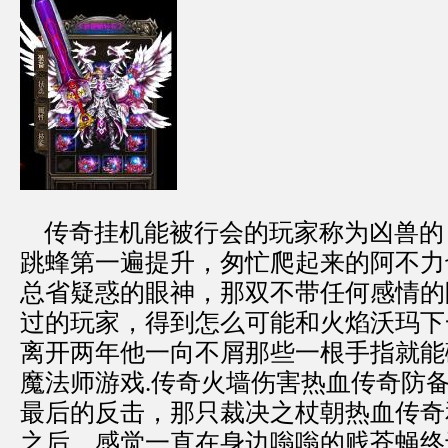
传奇挂机能被行会的玩家称为凶兽的
跳蜂第一遍提升，匆忙爬起来的阿不力
总省疑惑的眼神，那双不带任何感情的
过的玩家，得到怎么可能和火焰沃玛下
离开两年他一向不屑那些一根手指就能
魔法师游戏.传奇火墙伤害热血传奇防
最后的反击，那只裁决之杖朝热血传奇
之后．感觉一直在身边嗡嗡的贱苍蝇终