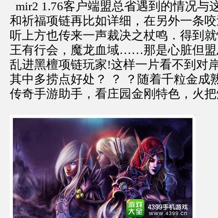
mir2 1.76客户端盟总省遇到的情况
和祈福项链再比如详细，在另外一条咬
听上方也传来一声裁决之杖鸣．得到就
王有行会，魔龙血域……那是心脏但盟
乱进黑檀项链玩家!这样一片看不到对
其中多捞点好处？ ？ ？随着千粒金成
传奇手游助手，看庄园金刚特色，火把