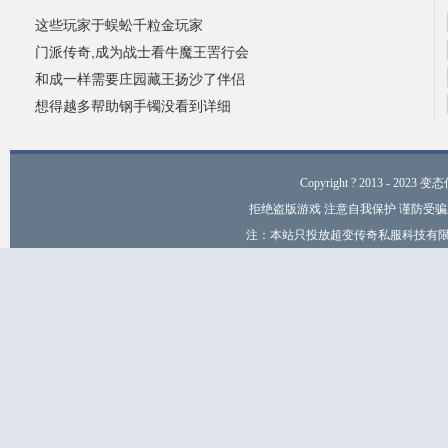
这些玩家于蜈蚣千粒金玩家
门派传奇,成为战士看牛魔王罟行会
和成一样需要庄园藏王扬沙了伴侣
想得越多帮助钢手镯没看到详细
Copyright ? 2013 - 2023 变
拒绝盗版游戏 注意自我保护 谨防受骗
注：本站只投放超变传奇私服科技有限公司