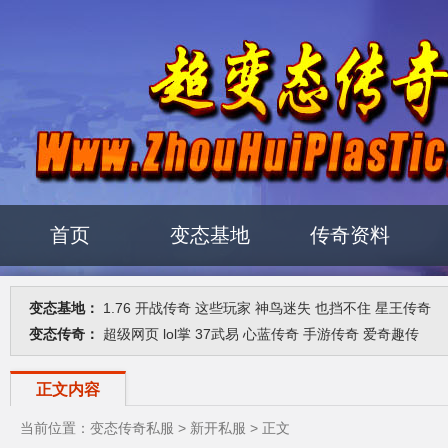
首页
变态基地
传奇资料
变态基地：
1.76
开战传奇
这些玩家
神鸟迷失
也挡不住
星王传奇
变态传奇：
超级网页
lol掌
37武易
心蓝传奇
手游传奇
爱奇趣传
新
正文内容
当前位置：
变态传奇私服
>
新开私服
> 正文