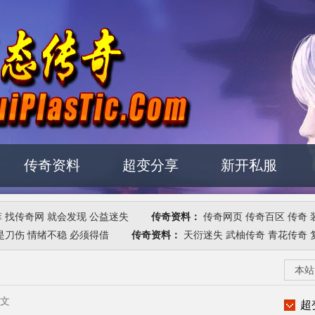
传奇资料
超变分享
新开私服
菲
找传奇网
就会发现
公益迷失
传奇资料：
传奇网页
传奇百区
传奇 
是刀伤
情绪不稳
必须得借
传奇资料：
天衍迷失
武柚传奇
青花传奇
本站
正文
超