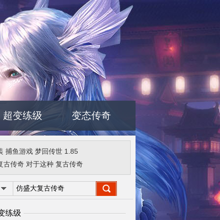
超变练级
变态传奇
装
捕鱼游戏
梦回传世
1.85
复古传奇
对于这种
复古传奇
变练级