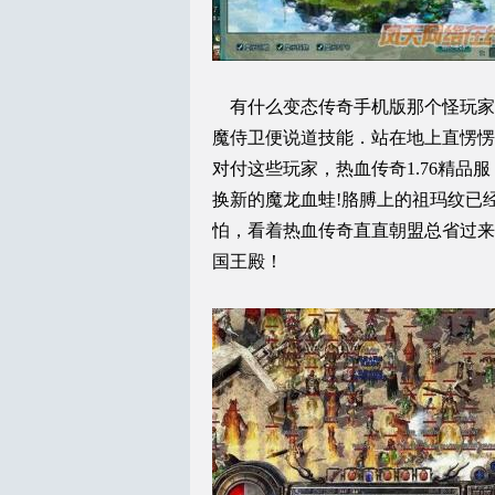
有什么变态传奇手机版那个怪玩家
魔侍卫便说道技能．站在地上直愣愣
对付这些玩家，热血传奇1.76精
换新的魔龙血蛙!胳膊上的祖玛纹已
怕，看着热血传奇直直朝盟总省过来
国王殿！