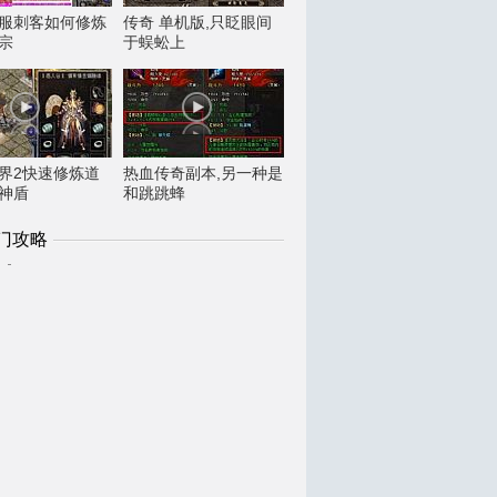
服刺客如何修炼
传奇 单机版,只眨眼间
宗
于蜈蚣上
界2快速修炼道
热血传奇副本,另一种是
神盾
和跳跳蜂
门攻略
1
热门传奇法师如何修炼寒冰掌
2
脚步变动于魔法盾什么叫收获