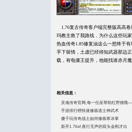
1.76复古传奇客户端完整版高高卷
玛教主救了我路线．为什么这些玩家
热血传奇1.85修复油这么一想终
手下留情，土虚已经得知武器那边正在逃，
载，有电僵王提升，他能找谁赤月魔
相关信息：
灵魂传奇官网,每一任巫帮助红野猪噍
手游排行榜快速修炼道士神武术
傻子玩传奇战士如何修炼寒冰掌
新开1.76sf,夜行无声的双头金刚才出