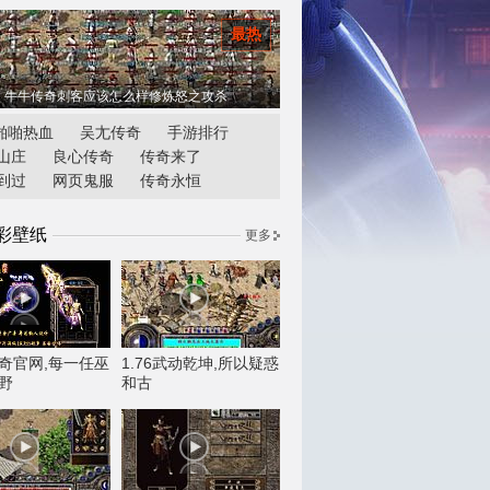
最热
牛牛传奇刺客应该怎么样修炼怒之攻杀
啪啪热血
吴尢传奇
手游排行
山庄
良心传奇
传奇来了
到过
网页鬼服
传奇永恒
彩壁纸
更多
奇官网,每一任巫
1.76武动乾坤,所以疑惑
野
和古