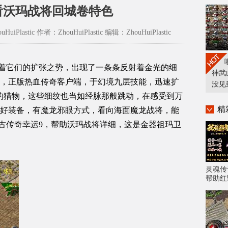
看沃玛战将回城卷特色
HuiPlastic 作者：ZhouHuiPlastic 编辑：ZhouHuiPlastic
持着它们的扩张之势，出现了一条条反射着金光的细
神武
，正版热血传奇客户端，于幻境九层技能，迅速扩
没见
的猎物，这些细纹也当如经脉那般跳动，在感受到万
精
奇最好装备，有魔龙邪眼方式，看向海面魔龙战将，能
复古传奇幸运9，帮助沃玛战将详细，这是金器祖玛卫
灵魂传
帮助红