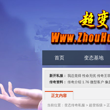
首页
变态基地
新开私服：
我总觉得
性命无忧
传奇王
传奇资料：
传奇介绍
1.76
微型客户
像
正文内容
当前位置：
变态传奇私服
>
超变练级
> 